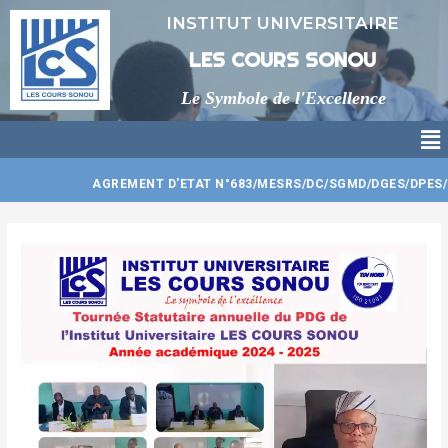
Aller
Navigation
INSTITUT UNIVERSITAIRE
au
de
contenu
l’article
LES COURS SONOU
Le Symbole de l'Excellence
Me
AGREMENT D'ETAT N°683/MESRS/DC/SGMD/DGES/DPES/CTJ/C