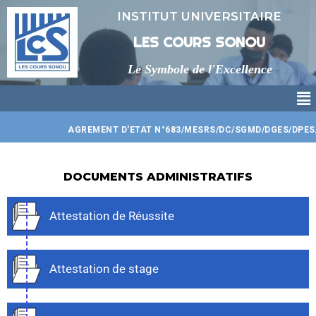
Aller
INSTITUT UNIVERSITAIRE
au
contenu
LES COURS SONOU
Le Symbole de l'Excellence
Me
AGREMENT D'ETAT N°683/MESRS/DC/SGMD/DGES/DPES/CT
DOCUMENTS ADMINISTRATIFS
Attestation de Réussite
Attestation de stage