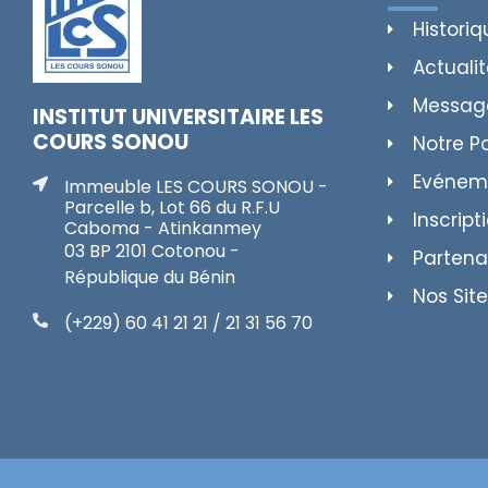
Historiq
Actuali
Messag
INSTITUT UNIVERSITAIRE LES
COURS SONOU
Notre P
Evénem
Immeuble LES COURS SONOU -
Parcelle b, Lot 66 du R.F.U
Inscript
Caboma - Atinkanmey
03 BP 2101 Cotonou -
Partena
République du Bénin
Nos Site
(+229) 60 41 21 21 / 21 31 56 70