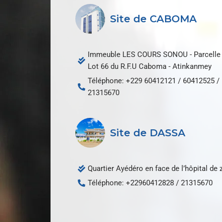
Site de CABOMA
Immeuble LES COURS SONOU - Parcelle 
Lot 66 du R.F.U Caboma - Atinkanmey
Téléphone: +229 60412121 / 60412525 /
21315670
Site de DASSA
Quartier Ayédéro en face de l’hôpital de
Téléphone: +22960412828 / 21315670