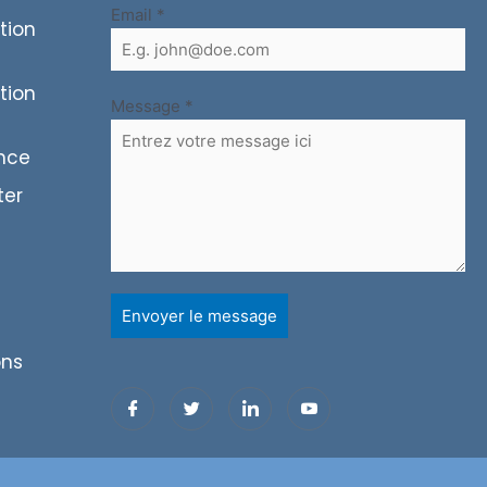
Email
*
tion
tion
Message
*
ence
ter
Envoyer le message
ons