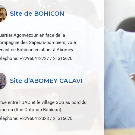
Site de BOHICON
uartier Agonvèzoun en face de la
ompagnie des Sapeurs-pompiers, voie
enant de Bohicon en allant à Abomey
éléphone: +22960412727 / 21315670
Site d’ABOMEY CALAVI
itué entre l’UAC et le village SOS au bord du
oudron (Rue Cotonou-Bohicon)
éléphone: +22960412323 / 21315670