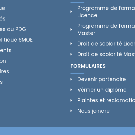
ue
Programme de forma
Licence
tés
Programme de forma
es du PDG
Master
olitique SMOE
Droit de scolarité Lic
ents
Droit de scolarité Mas
ion
FORMULAIRES
ires
Devenir partenaire
s
Vérifier un diplôme
Plaintes et reclamati
Nous joindre