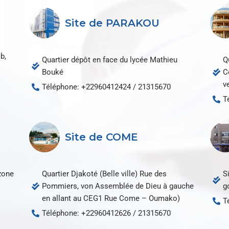
Site de PARAKOU
b,
Quartier dépôt en face du lycée Mathieu
Q
Bouké
C
v
Téléphone: +22960412424 / 21315670
T
Site de COME
 zone
Quartier Djakoté (Belle ville) Rue des
S
Pommiers, von Assemblée de Dieu à gauche
g
en allant au CEG1 Rue Come – Oumako)
T
Téléphone: +22960412626 / 21315670