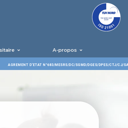
U
sitaire
A-propos
GREMENT D'ETAT N°683/MESRS/DC/SGMD/DGES/DPES/CTJ/CJ/SA/030SG