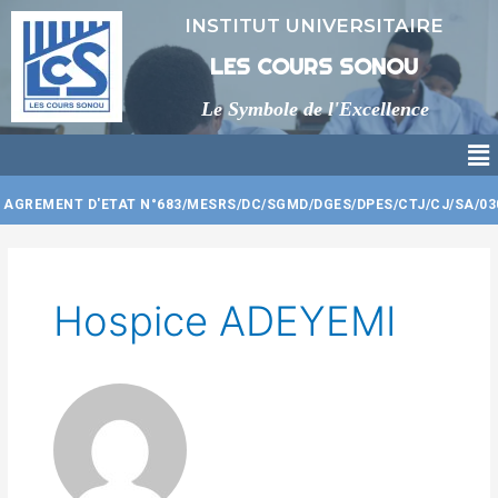
Aller
Pagination
INSTITUT UNIVERSITAIRE
au
des
contenu
publications
LES COURS SONOU
Le Symbole de l'Excellence
Me
TAT N°683/MESRS/DC/SGMD/DGES/DPES/CTJ/CJ/SA/030SGG20 | PREMI
Hospice ADEYEMI