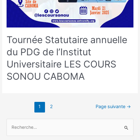
Tournée Statutaire annuelle
du PDG de l’Institut
Universitaire LES COURS
SONOU CABOMA
1
2
Page suivante
→
R
e