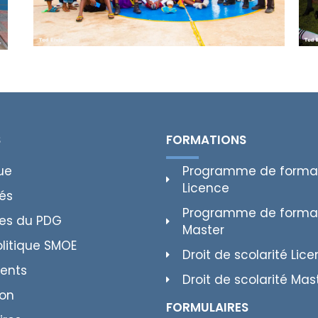
S
FORMATIONS
ue
Programme de forma
Licence
tés
Programme de forma
es du PDG
Master
olitique SMOE
Droit de scolarité Lic
ents
Droit de scolarité Mas
ion
FORMULAIRES