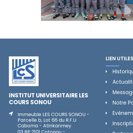
LIEN UTILE
Historiq
Actuali
Messag
INSTITUT UNIVERSITAIRE LES
COURS SONOU
Notre P
Evénem
Immeuble LES COURS SONOU -
Parcelle b, Lot 66 du R.F.U
Inscript
Caboma - Atinkanmey
03 BP 2101 Cotonou -