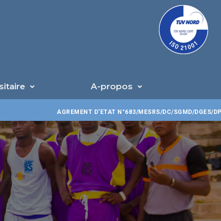
U
sitaire
A-propos
AGREMENT D'ETAT N°683/MESRS/DC/SGMD/DGES/DPES/CTJ/C