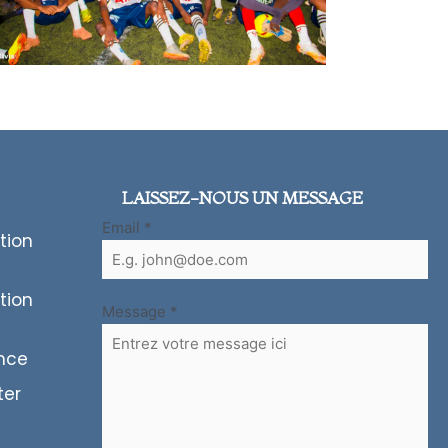
LAISSEZ-NOUS UN MESSAGE
Email
*
tion
tion
Message
*
ence
ter