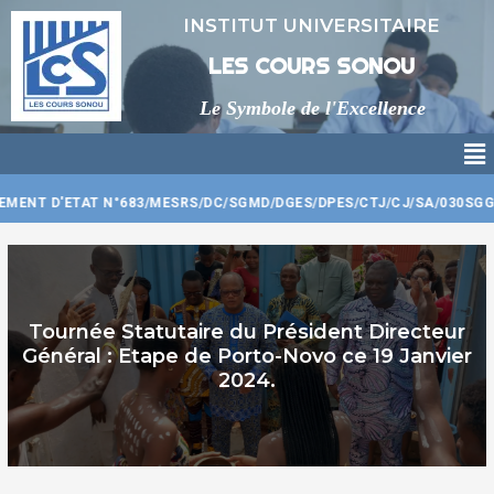
Aller
INSTITUT UNIVERSITAIRE
au
contenu
LES COURS SONOU
Le Symbole de l'Excellence
Me
TAT N°683/MESRS/DC/SGMD/DGES/DPES/CTJ/CJ/SA/030SGG20 | PREM
Tournée Statutaire du Président Directeur
Général : Etape de Porto-Novo ce 19 Janvier
2024.​