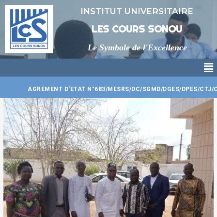
Aller
INSTITUT UNIVERSITAIRE
au
contenu
LES COURS SONOU
Le Symbole de l'Excellence
Me
AGREMENT D'ETAT N°683/MESRS/DC/SGMD/DGES/DPES/CTJ/CJ/SA/030