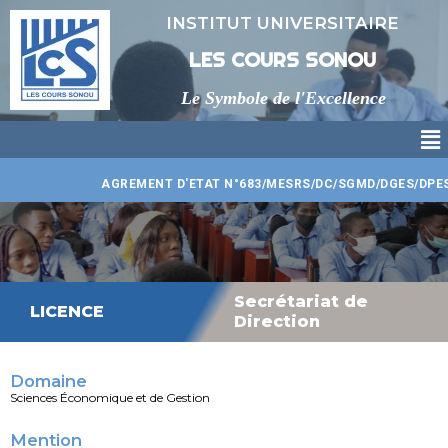
Aller
INSTITUT UNIVERSITAIRE
au
contenu
LES COURS SONOU
Le Symbole de l'Excellence
Me
AGREMENT D'ETAT N°683/MESRS/DC/SGMD/DGES/DPES/CT
Secrétariat de
LICENCE
Direction
Domaine
Sciences Économique et de Gestion
Mention