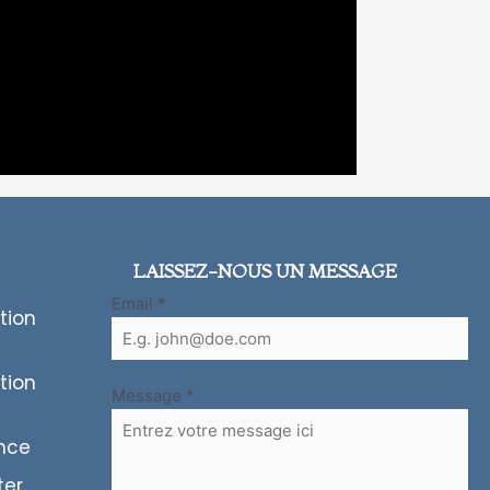
LAISSEZ-NOUS UN MESSAGE
Email
*
tion
tion
Message
*
ence
ter