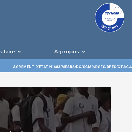
U
sitaire
A-propos
AGREMENT D'ETAT N°683/MESRS/DC/SGMD/DGES/DPES/CTJ/CJ/SA/030