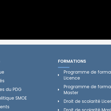
S
FORMATIONS
ue
Programme de forma
Licence
tés
Programme de forma
es du PDG
Master
olitique SMOE
Droit de scolarité Lic
ents
Droit de scolarité Mas