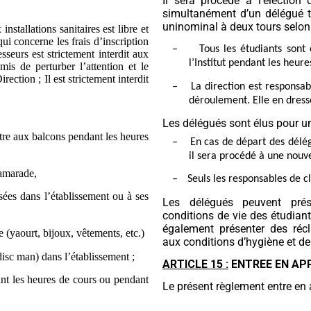
Il sera procédé à l’élection
simultanément d’un délégué ti
uninominal à deux tours selon 
installations sanitaires est libre et
qui concerne les frais d’inscription
–
Tous les étudiants sont 
esseurs est strictement interdit aux
l’Institut pendant les heur
mis de perturber l’attention et le
rection ; Il est strictement interdit
–
La direction est responsabl
déroulement. Elle en dress
Les délégués sont élus pour un
ettre aux balcons pendant les heures
–
En cas de départ des délég
il sera procédé à une nouve
camarade,
–
Seuls les responsables de cl
ées dans l’établissement ou à ses
Les délégués peuvent prés
conditions de vie des étudian
également présenter des récla
 (yaourt, bijoux, vêtements, etc.)
aux conditions d’hygiène et de 
sc man) dans l’établissement ;
ARTICLE 15 :
ENTREE EN AP
ant les heures de cours ou pendant
Le présent règlement entre en 