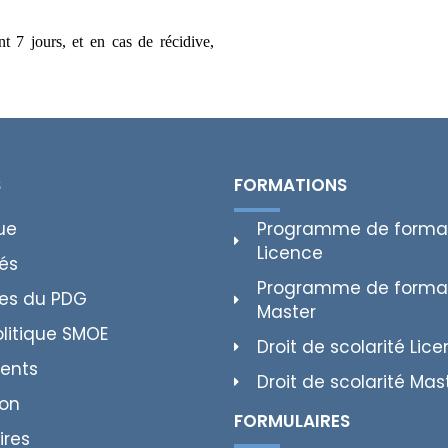
t 7 jours, et en cas de récidive,
S
FORMATIONS
ue
Programme de forma
Licence
tés
Programme de forma
es du PDG
Master
olitique SMOE
Droit de scolarité Lic
ents
Droit de scolarité Mas
ion
FORMULAIRES
ires