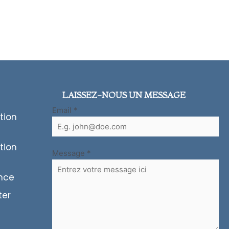
LAISSEZ-NOUS UN MESSAGE
Email
*
tion
tion
Message
*
ence
ter