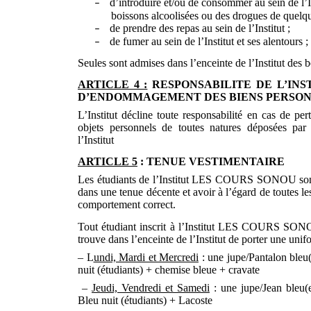
d’introduire et/ou de consommer au sein de l’I
–
boissons alcoolisées ou des drogues de quelqu
de prendre des repas au sein de l’Institut ;
–
de fumer au sein de l’Institut et ses alentours
;
–
Seules sont
admises
dans l’enceinte de l’Institut des b
ARTICLE 4 :
RESPONSABILITE DE L’INS
D’ENDOMMAGEMENT DES BIENS PERSON
L’Institut décline toute responsabilité en cas de per
objets personnels de toutes natures déposées par 
l’Institut
ARTICLE 5
: TENUE VESTIMENTAIRE
Les étudiants de l’Institut LES COURS SONOU sont in
dans une tenue décente et avoir à l’égard de toutes le
comportement correct.
Tout étudiant inscrit à l’Institut LES COURS SONOU
trouve dans l’enceinte de l’Institut de porter une uni
– L
undi, Mardi et Mercredi
: une jupe/Pantalon bleu(
nuit (étudiants) + chemise bleue + cravate
–
Jeudi, Vendredi et Samedi
: une jupe/Jean bleu(e
Bleu nuit (étudiants) + Lacoste