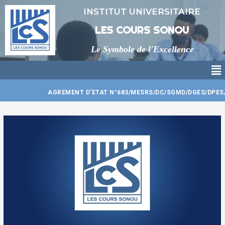
Aller
INSTITUT UNIVERSITAIRE
au
contenu
LES COURS SONOU
Le Symbole de l'Excellence
Me
AGREMENT D'ETAT N°683/MESRS/DC/SGMD/DGES/DPES/CTJ