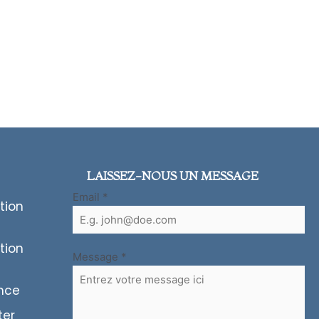
LAISSEZ-NOUS UN MESSAGE
Email
*
tion
tion
Message
*
ence
ter