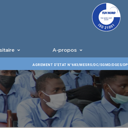
U
sitaire
A-propos
AGREMENT D'ETAT N°683/MESRS/DC/SGMD/DGES/DPES/CTJ/