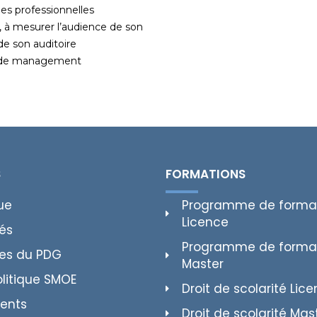
gles professionnelles
t, à mesurer l’audience de son
de son auditoire
 et de management
S
FORMATIONS
ue
Programme de forma
Licence
tés
Programme de forma
es du PDG
Master
olitique SMOE
Droit de scolarité Lic
ents
Droit de scolarité Mas