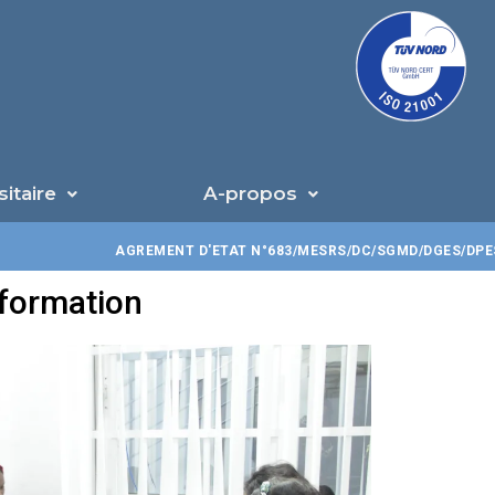
U
sitaire
A-propos
AGREMENT D'ETAT N°683/MESRS/DC/SGMD/DGES/DPES/CTJ/
 formation