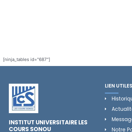
[ninja_tables id="687"]
LIEN UTILE
Historiq
Actuali
Messag
INSTITUT UNIVERSITAIRE LES
COURS SONOU
Notre P