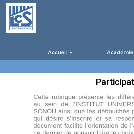
Aller
au
contenu
Accueil
Académie
Participa
Cette rubrique présente les différ
au sein de l’INSTITUT UNIVE
SONOU ainsi que les débouchés po
qui désire s’inscrire et sa respon
document facilite l’orientation de 
ce dernier de pouvoir faire le choix