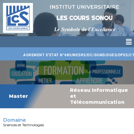
Aller
INSTITUT UNIVERSITAIRE
au
contenu
LES COURS SONOU
Le Symbole de l'Excellence
Me
AGREMENT D'ETAT N°683/MESRS/DC/SGMD/DGES/DPES/CTJ/C
Réseau Informatique
Master
et
Télécommunication
Domaine
Sciences et Technologies