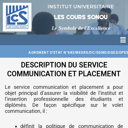
Aller
INSTITUT UNIVERSITAIRE
au
contenu
LES COURS SONOU
Le Symbole de l'Excellence
Me
AGREMENT D'ETAT N°683/MESRS/DC/SGMD/DGES/DPES/CT
DESCRIPTION DU SERVICE
COMMUNICATION ET PLACEMENT
Le service communication et placement a pour
objet principal d’assurer la visibilité de l’institut et
l’insertion professionnelle des étudiants et
diplômés. De façon spécifique sur le volet
communication, il :
définit la politique de communication de