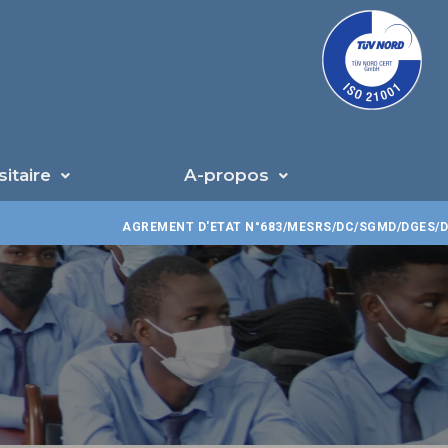
U
sitaire
A-propos
AGREMENT D'ETAT N°683/MESRS/DC/SGMD/DGES/DPES/CT