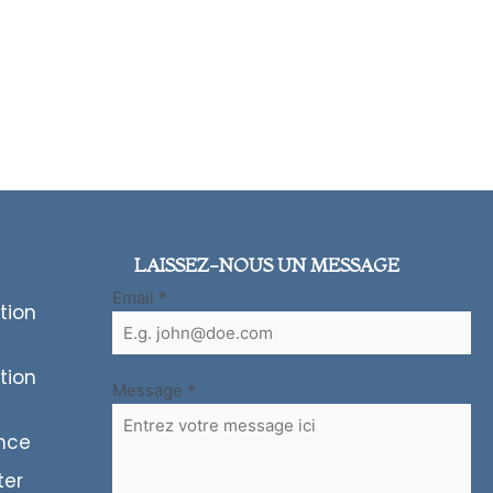
LAISSEZ-NOUS UN MESSAGE
Email
*
tion
tion
Message
*
ence
ter