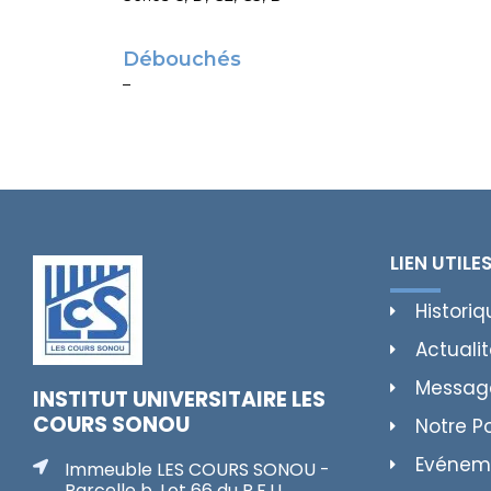
Débouchés
–
LIEN UTILE
Historiq
Actuali
Messag
INSTITUT UNIVERSITAIRE LES
COURS SONOU
Notre P
Evénem
Immeuble LES COURS SONOU -
Parcelle b, Lot 66 du R.F.U